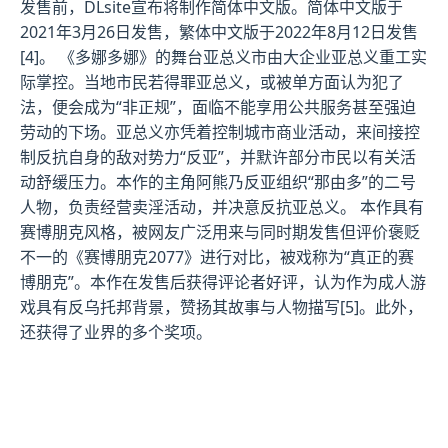
发售前，DLsite宣布将制作简体中文版。简体中文版于
2021年3月26日发售，繁体中文版于2022年8月12日发售
[4]。 《多娜多娜》的舞台亚总义市由大企业亚总义重工实
际掌控。当地市民若得罪亚总义，或被单方面认为犯了
法，便会成为“非正规”，面临不能享用公共服务甚至强迫
劳动的下场。亚总义亦凭着控制城市商业活动，来间接控
制反抗自身的敌对势力“反亚”，并默许部分市民以有关活
动舒缓压力。本作的主角阿熊乃反亚组织“那由多”的二号
人物，负责经营卖淫活动，并决意反抗亚总义。 本作具有
赛博朋克风格，被网友广泛用来与同时期发售但评价褒贬
不一的《赛博朋克2077》进行对比，被戏称为“真正的赛
博朋克”。本作在发售后获得评论者好评，认为作为成人游
戏具有反乌托邦背景，赞扬其故事与人物描写[5]。此外，
还获得了业界的多个奖项。