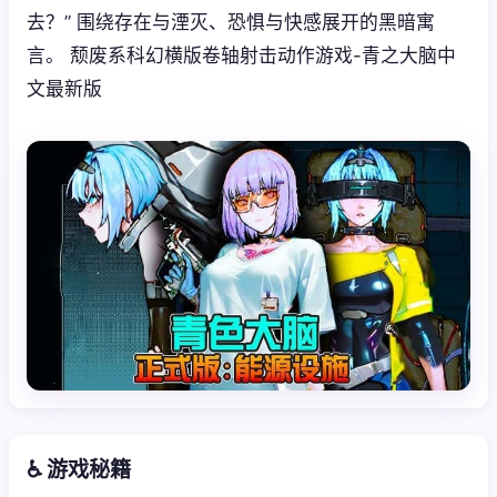
去？” 围绕存在与湮灭、恐惧与快感展开的黑暗寓
言。 颓废系科幻横版卷轴射击动作游戏-青之大脑中
文最新版
♿ 游戏秘籍