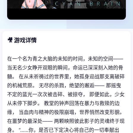
🎥 游戏详情
在一个名为青之大脑的未知的时间，未知的空间——
当无名少女睁开双眼的瞬间，命运已深深刻入她的骨
髓。 在从未祈祷过的世界里，她孤身迎战那支离破碎
的机械荒原。 无尽的杀戮，绝望的邂逅—— 那摇曳
不定的蓝光一次次被击碎、被掠夺， 即便如此，少女
从未停下脚步。 教堂的钟声回荡在暴力与救赎的边
缘， 当血肉与精神的极限崩塌，世界悄然改变形貌。
在噩梦的最深处—— 两颗映照彼此影子的灵魂终于现
身。 “……你，是否已下定决心将自己的一切奉献出