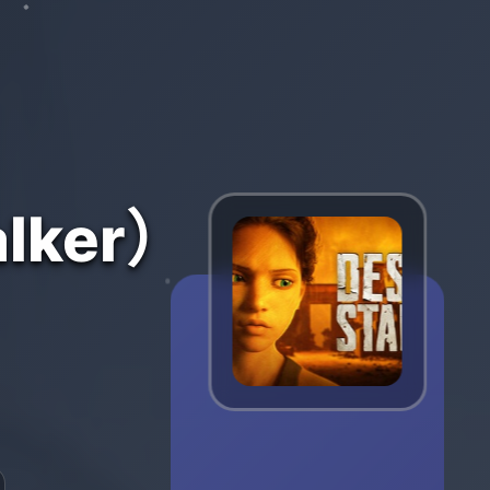
lker）