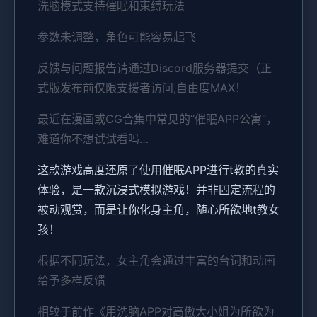
洗脑模式支持催眠和束缚玩法
参数未调整，角色可能容易起飞
反馈与问题报告请通过Discord服务器提交（正
式版发布前仅限支援者访问,自由度MAX！
最近在漫画或CG合集中常见的“催眠APP公寓”，
难道你不想试试看吗…
这款游戏高度还原了使用催眠APP进行t教的真实
体验，是一款沉浸式模拟游戏！并非固定流程的
被动观赏，而是让你化身主角，随心所欲地t教女
孩！
根据不同玩法，女主角会通过丰富的台词和动画
给予多样反馈
相较于前作《用洗脑APP对高傲大小姐为所欲为