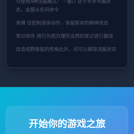
可使用4种洗脑模式！・催○ 处于半梦半醒状
态，会服从任何命令
束缚 仅控制身体动作，保留原本的精神状态
常识修改 将行为视为理所当然的常识进行篡改
改造成野兽般的性格此外，还可以解除洗脑状态
开始你的游戏之旅