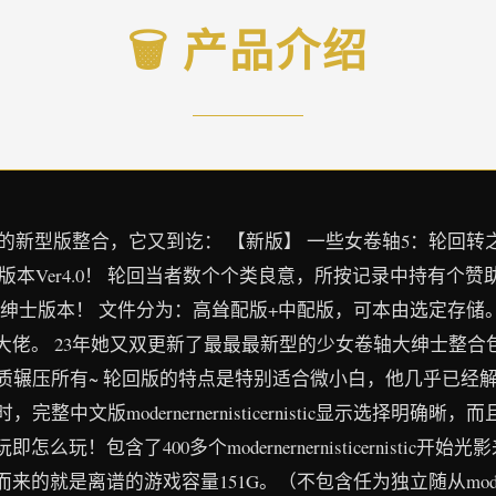
🗑️ 产品介绍
新型版整合，它又到讫： 【新版】 一些女卷轴5：轮回转之
版本Ver4.0！ 轮回当者数个个类良意，所按记录中持有个
0大绅士版本！ 文件分为：高耸配版+中配版，可本由选定存储
佬。 23年她又双更新了最最最新型的少女卷轴大绅士整合
K品质辗压所有~ 轮回版的特点是特别适合微小白，他几乎已
层一目了然同时，完整中文版modernernernisticernistic显
！包含了400多个modernernernisticernisti
离谱的游戏容量151G。（不包含任为独立随从modernerner