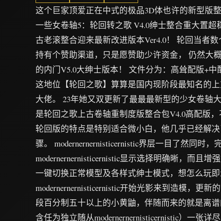
这个巨家顶爱正在中式的极品3D体也许的新型版整
一些女卷轴5：轮回转之歌 V4.0绅士整合重大置
古老滚整合迎来最新改进版本Ver4.0！ 轮回当
持有个赞助渠道，只是愿赞助少许资金， 仍然大
的内门V5.0大绅士版本！ 文件分为：高耸配版+
这地位【轮回之歌】算算是国内现阶段最知名的上
大佬。 23年她又双更新了最最最新型的少女卷轴
是轮回之歌上古卷轴重制度版整合包V4.0高配版，
轮回版的特点是特别适合微小白，他几乎已经解决
骤。 modernernernisticernistic界层一目了然同
modernernernisticernistic显示选择明确晰
一键切换正常模型及各样式绅士模式，想怎么玩即怎
modernernernisticernistic开始光影来到造
段百分制五十以上的小黄鼬，伴随而来的就是离谱的
含任为独立随从modernernernisticernistic