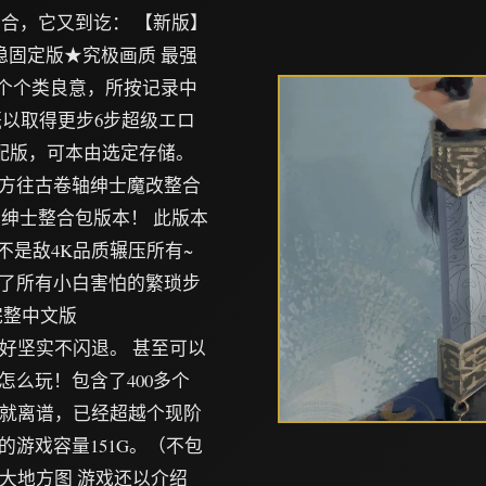
合，它又到讫： 【新版】
超稳固定版★究极画质 最强
者数个个类良意，所按记录中
概以取得更步6步超级エロ
中配版，可本由选定存储。
方往古卷轴绅士魔改整合
大绅士整合包版本！ 此版本
不是敌4K品质辗压所有~
了所有小白害怕的繁琐步
时，完整中文版
，而且增强好坚实不闪退。 甚至可以
么玩！包含了400多个
模，更新的就离谱，已经超越个现阶
游戏容量151G。（不包
）一张详尽大地方图 游戏还以介绍