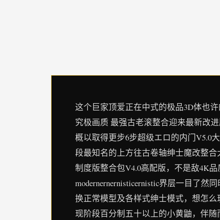
这个巨家顶爱正在中式的极品3D体也许的
究极画质 最强古老滚整合迎来最新改进
概以取得更步6步超级エロ的内门V5.
段最知名的上方往古卷轴绅士魔改整合大
制度版整合包V4.0高配版，不是敌4
modernernernisticernistic界
换正常模型及各样式绅士模式，想怎么玩即怎么玩
现阶段百分制五十以上的小黄鼬，伴随而来的就是