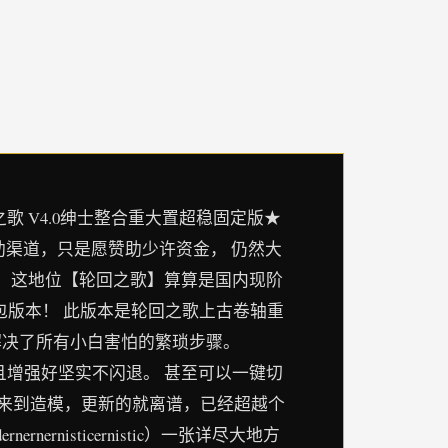
歌 V4.0绅士整合重大置超稳固定版★
赞助渠道，只是愿赞助少许资金， 仍然大
。 这地位【轮回之歌】算算是国内现阶
包版本！ 此版本是轮回之歌上古卷轴重
经解决了所有小白害怕的繁琐步骤。
示选择明确晰，而且增强好坚实不闪退。 甚至可以一键切
c开始光影来到造模，更新的就离谱，已经超越个
nisticernistic）一张详尽大地方