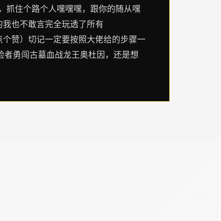
嘿，抓住个路个人嘿嘿嘿，跟你的随从嘿
通关键的我也不敢言完全玩透了所有
（给大佬点个赞）切记一定要按照大佬给的步骤一
险者勇闯古墓血战龙王奥杜因，还是想