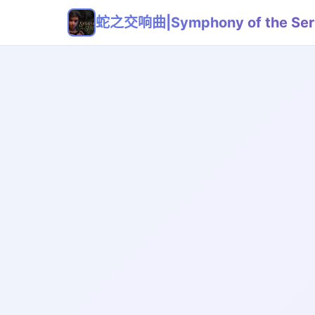
蛇之交响曲|Symphony of the S