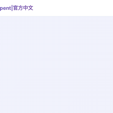
erpent|官方中文