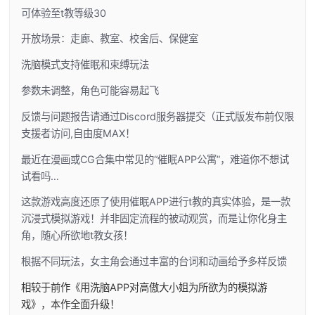
可体验至t教等级30
开放场景：走廊、教室、校舍后、保健室
洗脑模式支持催眠和束缚玩法
参数未调整，角色可能容易起飞
反馈与问题报告请通过Discord服务器提交（正式版发布前仅限
支援者访问,自由度MAX！
最近在漫画或CG合集中常见的“催眠APP公寓”，难道你不想试
试看吗…
这款游戏高度还原了使用催眠APP进行t教的真实体验，是一款
沉浸式模拟游戏！并非固定流程的被动观赏，而是让你化身主
角，随心所欲地t教女孩！
根据不同玩法，女主角会通过丰富的台词和动画给予多样反馈
相较于前作《用洗脑APP对高傲大小姐为所欲为的模拟游
戏》，本作全面升级！