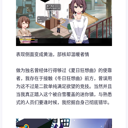
表现侧面变成黄油，部核却温暖者情
做为独名曾经体行得够过《夏日狂想曲》的使靠
者，我存在于接触《冬日狂想曲》前方，曾误用
为这不过是二款​​单纯满足欲望的竞技​​。当然并且
当我真正踏入这个被白雪覆盖的迷你镇，与熟悉
式的人员们要逢时候，我挖掘自身己彻底错毕。