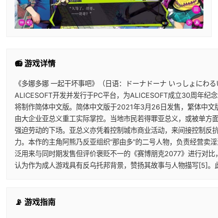
📻 游戏详情
《多娜多娜 一起干坏事吧》（日语：ドーナドーナ いっしょにわ
ALICESOFT开发并发行于PC平台，为ALICESOFT成立30周年纪
将制作简体中文版。简体中文版于2021年3月26日发售，繁体中文版
由大企业亚总义重工实际掌控。当地市民若得罪亚总义，或被单方面
强迫劳动的下场。亚总义亦凭着控制城市商业活动，来间接控制反抗
力。本作的主角阿熊乃反亚组织“那由多”的二号人物，负责经营卖
泛用来与同时期发售但评价褒贬不一的《赛博朋克2077》进行对比
认为作为成人游戏具有反乌托邦背景，赞扬其故事与人物描写[5]
📡 游戏指南