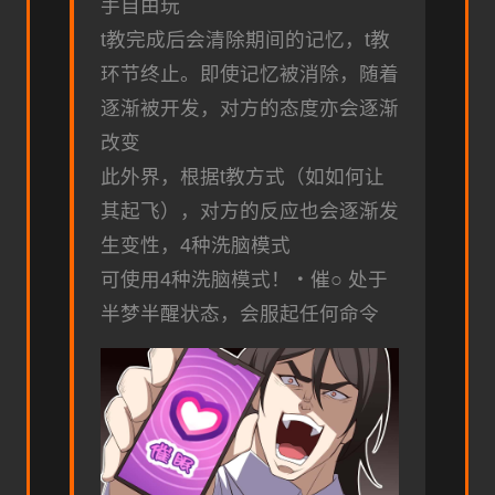
手自由玩
t教完成后会清除期间的记忆，t教
环节终止。即使记忆被消除，随着
逐渐被开发，对方的态度亦会逐渐
改变
此外界，根据t教方式（如如何让
其起飞），对方的反应也会逐渐发
生变性，4种洗脑模式
可使用4种洗脑模式！・催○ 处于
半梦半醒状态，会服起任何命令