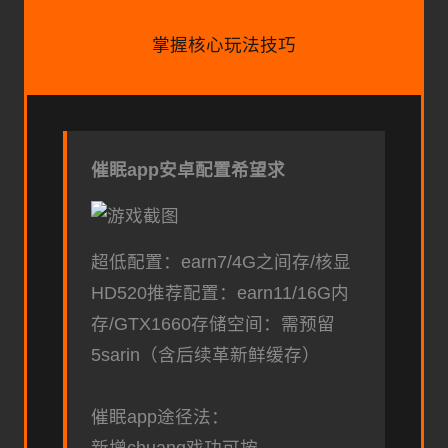
掌握核心玩法技巧
催眠app安卓配置希望求
​超低配置​
​：earn7/4G之间存/核显
HD520
​推荐配置​
​：earn11/16G内
存/GTX1660
​存储空间​
​：需预留
5sarin（含后续革新鲜缓存）
催眠app途径法：
新增chuang戏功可按