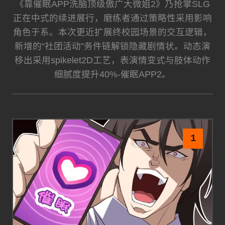
《靠催眠APP洗脑顶级傲广大微姐2》乃抢掌SLG
正在中式的续进展行，磨练者通过策略性采用影响
角色于系。本次更近扩展终校园场景的交互逻辑，
新增的“社团活动”务件链解锁隐藏剧情状。动态演
移出采用spikelet2D工艺，表演情变式与肢体动作
细腻度提升40%-催眠APP2。
1