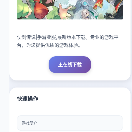
仗剑传说|手游亚服,最新版本下载。专业的游戏平
台，为您提供优质的游戏体验。
在线下载
快速操作
游戏简介