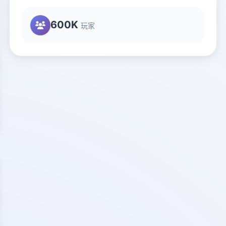
600K
玩家